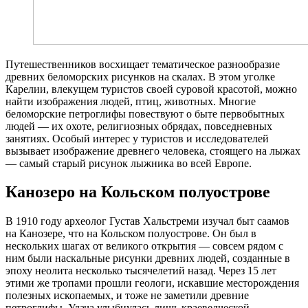
Путешественников восхищает тематическое разнообразие
древних беломорских рисунков на скалах. В этом уголке
Карелии, влекущем туристов своей суровой красотой, можно
найти изображения людей, птиц, животных. Многие
беломорские петроглифы повествуют о быте первобытных
людей — их охоте, религиозных обрядах, повседневных
занятиях. Особый интерес у туристов и исследователей
вызывает изображение древнего человека, стоящего на лыжах
— самый старый рисунок лыжника во всей Европе.
Канозеро на Кольском полуострове
В 1910 году археолог Густав Хальстреми изучал быт саамов
на Канозере, что на Кольском полуострове. Он был в
нескольких шагах от великого открытия — совсем рядом с
ним были наскальные рисунки древних людей, созданные в
эпоху неолита несколько тысячелетий назад. Через 15 лет
этими же тропами прошли геологи, искавшие месторождения
полезных ископаемых, и тоже не заметили древние
петроглифы. Удача улыбнулась лишь краеведческой