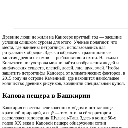
Древние люди не жили на Канозере круглый год — здешние
условия слишком суровы для этого. Учёные полагают, что
места, где найдены петроглифы, использовались для
ритуальных обрядов. Здесь изображены традиционные
занятия древних саамов — рыболовство и охота. На скалах
Кольского полуострова можно найти изображения людей и
мифических существ, оленей, лосей, лис, щук, змей. Чтобы
защитить петроглифы Канозера от климатических факторов, в
2015 году на острове Каменный, где находится наибольшее
количество древних рисунков, воздвигли специальный купол.
Капова пещера в Башкирии
Башкирия известна великолепным мёдом и потрясающе
красивой природой, а ещё — тем, что на её территории
расположен заповедник Шульган-Таш. Здесь в конце 50-х
годов XX века в Каповой пещере обнаружили сотни