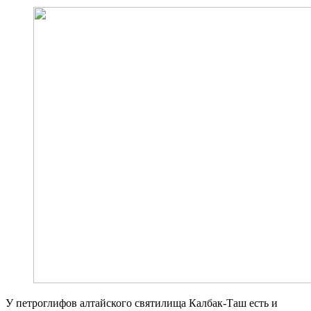
У петроглифов алтайского святилища Калбак-Таш есть и