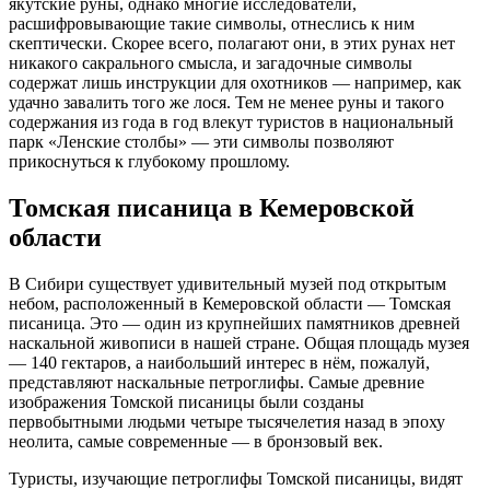
якутские руны, однако многие исследователи,
расшифровывающие такие символы, отнеслись к ним
скептически. Скорее всего, полагают они, в этих рунах нет
никакого сакрального смысла, и загадочные символы
содержат лишь инструкции для охотников — например, как
удачно завалить того же лося. Тем не менее руны и такого
содержания из года в год влекут туристов в национальный
парк «Ленские столбы» — эти символы позволяют
прикоснуться к глубокому прошлому.
Томская писаница в Кемеровской
области
В Сибири существует удивительный музей под открытым
небом, расположенный в Кемеровской области — Томская
писаница. Это — один из крупнейших памятников древней
наскальной живописи в нашей стране. Общая площадь музея
— 140 гектаров, а наибольший интерес в нём, пожалуй,
представляют наскальные петроглифы. Самые древние
изображения Томской писаницы были созданы
первобытными людьми четыре тысячелетия назад в эпоху
неолита, самые современные — в бронзовый век.
Туристы, изучающие петроглифы Томской писаницы, видят