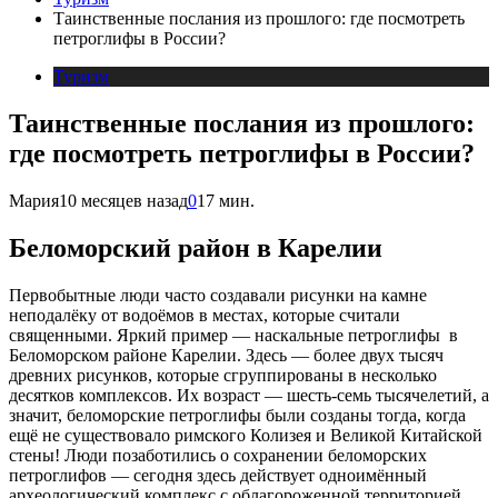
Таинственные послания из прошлого: где посмотреть
петроглифы в России?
Туризм
Таинственные послания из прошлого:
где посмотреть петроглифы в России?
Мария
10 месяцев назад
0
17 мин.
Беломорский район в Карелии
Первобытные люди часто создавали рисунки на камне
неподалёку от водоёмов в местах, которые считали
священными. Яркий пример — наскальные петроглифы в
Беломорском районе Карелии. Здесь — более двух тысяч
древних рисунков, которые сгруппированы в несколько
десятков комплексов. Их возраст — шесть-семь тысячелетий, а
значит, беломорские петроглифы были созданы тогда, когда
ещё не существовало римского Колизея и Великой Китайской
стены! Люди позаботились о сохранении беломорских
петроглифов — сегодня здесь действует одноимённый
археологический комплекс с облагороженной территорией,