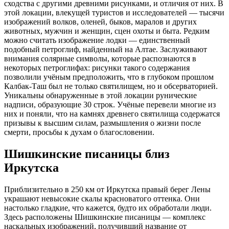
сходства с другими древними рисунками, и отличия от них. В
этой локации, влекущей туристов и исследователей — тысячи
изображений волков, оленей, быков, маралов и других
животных, мужчин и женщин, сцен охоты и быта. Редким
можно считать изображение лодки — единственный
подобный петроглиф, найденный на Алтае. Заслуживают
внимания солярные символы, которые распознаются в
некоторых петроглифах: рисунки такого содержания
позволили учёным предположить, что в глубоком прошлом
Калбак-Таш был не только святилищем, но и обсерваторией.
Уникальны обнаруженные в этой локации рунические
надписи, образующие 30 строк. Учёные перевели многие из
них и поняли, что на камнях древнего святилища содержатся
призывы к высшим силам, размышления о жизни после
смерти, просьбы к духам о благословении.
Шишкинские писаницы близ
Иркутска
Приблизительно в 250 км от Иркутска правый берег Лены
украшают невысокие скалы красноватого оттенка. Они
настолько гладкие, что кажется, будто их обработали люди.
Здесь расположены Шишкинские писаницы — комплекс
наскальных изображений, получивший название от