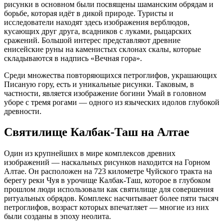
рисунки в основном были посвящены шаманским обрядам и
борьбе, которая идёт в дикой природе. Туристы и
исследователи находят здесь изображения верблюдов,
кусающих друг друга, всадников с луками, рыцарских
сражений. Большой интерес представляют древние
енисейские руны на каменистых склонах скалы, которые
складываются в надпись «Вечная гора».
Среди множества повторяющихся петроглифов, украшающих
Писаную гору, есть и уникальные рисунки. Таковым, в
частности, является изображение богини Умай в головном
уборе с тремя рогами — одного из языческих идолов глубокой
древности.
Святилище Калбак-Таш на Алтае
Один из крупнейших в мире комплексов древних
изображений — наскальных рисунков находится на Горном
Алтае. Он расположен на 723 километре Чуйского тракта на
берегу реки Чуя в урочище Калбак-Таш, которое в глубоком
прошлом люди использовали как святилище для совершения
ритуальных обрядов. Комплекс насчитывает более пяти тысяч
петроглифов, возраст которых впечатляет — многие из них
были созданы в эпоху неолита.