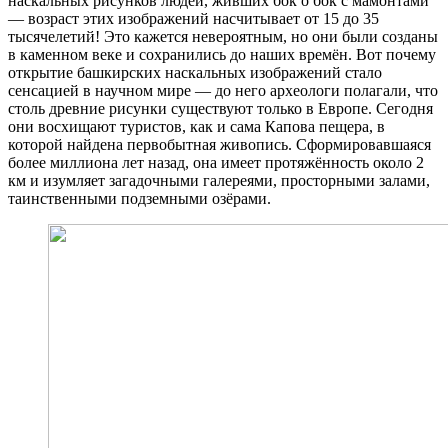
наскальных рисунков людей, живших бок о бок с мамонтами
— возраст этих изображений насчитывает от 15 до 35
тысячелетий! Это кажется невероятным, но они были созданы
в каменном веке и сохранились до наших времён. Вот почему
открытие башкирских наскальных изображений стало
сенсацией в научном мире — до него археологи полагали, что
столь древние рисунки существуют только в Европе. Сегодня
они восхищают туристов, как и сама Капова пещера, в
которой найдена первобытная живопись. Сформировавшаяся
более миллиона лет назад, она имеет протяжённость около 2
км и изумляет загадочными галереями, просторными залами,
таинственными подземными озёрами.