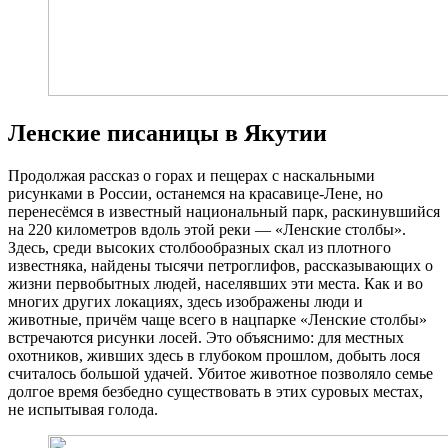
Ленские писаницы в Якутии
Продолжая рассказ о горах и пещерах с наскальными
рисунками в России, останемся на красавице-Лене, но
перенесёмся в известный национальный парк, раскинувшийся
на 220 километров вдоль этой реки — «Ленские столбы».
Здесь, среди высоких столбообразных скал из плотного
известняка, найдены тысячи петроглифов, рассказывающих о
жизни первобытных людей, населявших эти места. Как и во
многих других локациях, здесь изображены люди и
животные, причём чаще всего в нацпарке «Ленские столбы»
встречаются рисунки лосей. Это объяснимо: для местных
охотников, живших здесь в глубоком прошлом, добыть лося
считалось большой удачей. Убитое животное позволяло семье
долгое время безбедно существовать в этих суровых местах,
не испытывая голода.