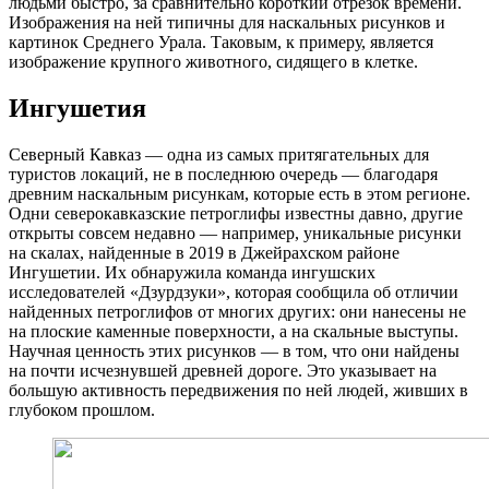
людьми быстро, за сравнительно короткий отрезок времени.
Изображения на ней типичны для наскальных рисунков и
картинок Среднего Урала. Таковым, к примеру, является
изображение крупного животного, сидящего в клетке.
Ингушетия
Северный Кавказ — одна из самых притягательных для
туристов локаций, не в последнюю очередь — благодаря
древним наскальным рисункам, которые есть в этом регионе.
Одни северокавказские петроглифы известны давно, другие
открыты совсем недавно — например, уникальные рисунки
на скалах, найденные в 2019 в Джейрахском районе
Ингушетии. Их обнаружила команда ингушских
исследователей «Дзурдзуки», которая сообщила об отличии
найденных петроглифов от многих других: они нанесены не
на плоские каменные поверхности, а на скальные выступы.
Научная ценность этих рисунков — в том, что они найдены
на почти исчезнувшей древней дороге. Это указывает на
большую активность передвижения по ней людей, живших в
глубоком прошлом.