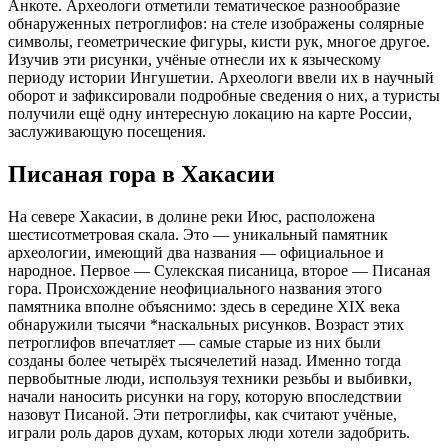
Анкоте. Археологи отметили тематическое разнообразие
обнаруженных петроглифов: на стеле изображены солярные
символы, геометрические фигуры, кисти рук, многое другое.
Изучив эти рисунки, учёные отнесли их к языческому
периоду истории Ингушетии. Археологи ввели их в научный
оборот и зафиксировали подробные сведения о них, а туристы
получили ещё одну интересную локацию на карте России,
заслуживающую посещения.
Писаная гора в Хакасии
На севере Хакасии, в долине реки Июс, расположена
шестисотметровая скала. Это — уникальный памятник
археологии, имеющий два названия — официальное и
народное. Первое — Сулекская писаница, второе — Писаная
гора. Происхождение неофициального названия этого
памятника вполне объяснимо: здесь в середине XIX века
обнаружили тысячи *наскальных рисунков. Возраст этих
петроглифов впечатляет — самые старые из них были
созданы более четырёх тысячелетий назад. Именно тогда
первобытные люди, используя техники резьбы и выбивки,
начали наносить рисунки на гору, которую впоследствии
назовут Писаной. Эти петроглифы, как считают учёные,
играли роль даров духам, которых люди хотели задобрить.