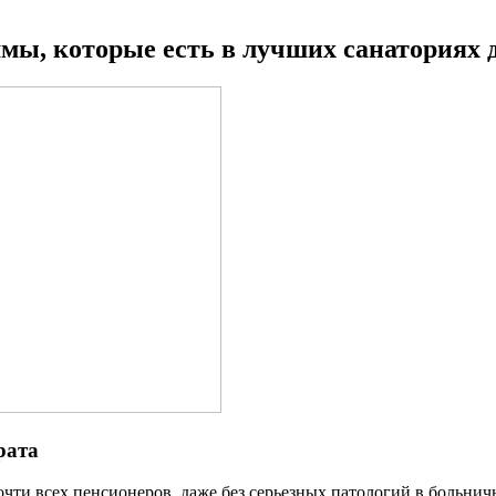
ммы, которые есть в лучших санаториях 
рата
очти всех пенсионеров, даже без серьезных патологий в больни