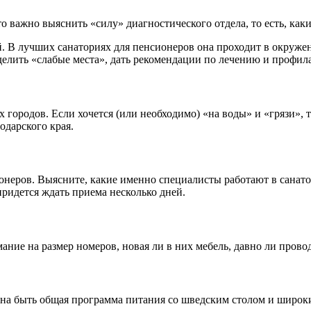
 то важно выяснить «силу» диагностического отдела, то есть, ка
. В лучших санаториях для пенсионеров она проходит в окруже
делить «слабые места», дать рекомендации по лечению и профил
х городов. Если хочется (или необходимо) «на воды» и «грязи», 
дарского края.
неров. Выясните, какие именно специалисты работают в санато
придется ждать приема несколько дней.
ние на размер номеров, новая ли в них мебель, давно ли прово
жна быть общая программа питания со шведским столом и широк