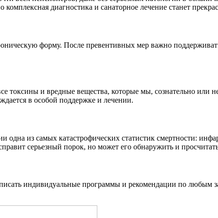
но комплексная диагностика и санаторное лечение станет прекр
роническую форму. После превентивных мер важно поддерживать
все токсины и вредные вещества, которые мы, сознательно или н
уждается в особой поддержке и лечении.
сии одна из самых катастрофических статистик смертности: инфа
справит серьезный порок, но может его обнаружить и просчитать
написать индивидуальные программы и рекомендации по любым з