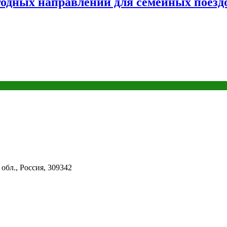
одных направлений для семейных поездо
 обл.
,
Россия
,
309342