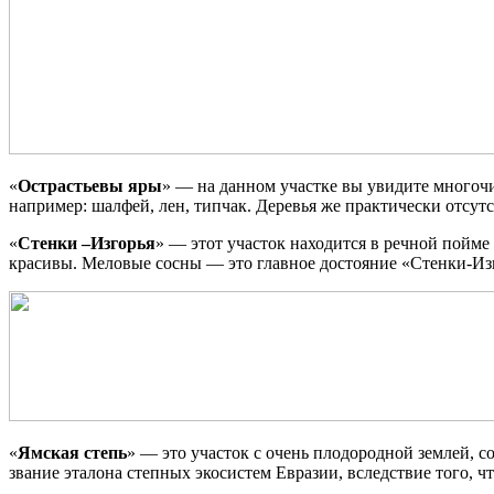
«
Острастьевы яры
» — на данном участке вы увидите многочи
например: шалфей, лен, типчак. Деревья же практически отсут
«
Стенки –Изгорья
» — этот участок находится в речной пойме
красивы. Меловые сосны — это главное достояние «Стенки-Из
«
Ямская степь
» — это участок с очень плодородной землей, 
звание эталона степных экосистем Евразии, вследствие того, ч