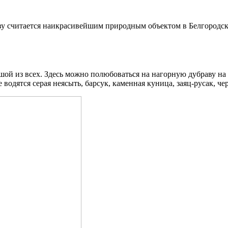
ву считается наикрасивейшим природным объектом в Белгородско
ьшой из всех. Здесь можно полюбоваться на нагорную дубраву на
 водятся серая неясыть, барсук, каменная куница, заяц-русак, че