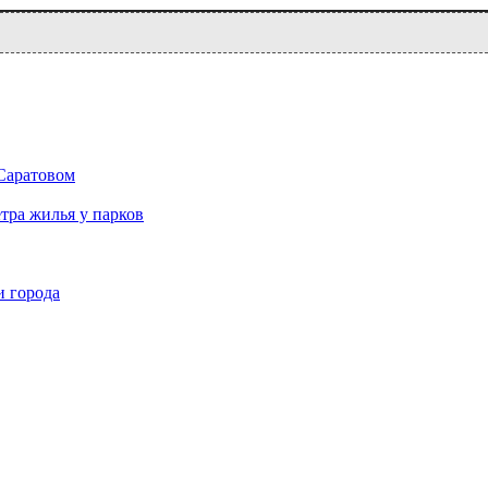
 Саратовом
тра жилья у парков
и города