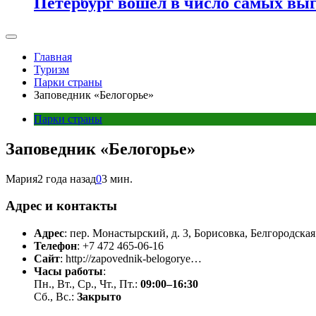
Петербург вошел в число самых выг
Главная
Туризм
Парки страны
Заповедник «Белогорье»
Парки страны
Заповедник «Белогорье»
Мария
2 года назад
0
3 мин.
Адрес и контакты
Адрес
:
пер. Монастырский, д. 3
,
Борисовка
,
Белгородская
Телефон
: +7 472 465-06-16
Сайт
: http://zapovednik-belogorye…
Часы работы
:
Пн., Вт., Ср., Чт., Пт.:
09:00–16:30
Сб., Вс.:
Закрыто