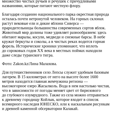
множество чистых ручьев и речушек с причудливыми
названиями, которые питают местную флору.
Благодаря созданию национального парка окрестная природа
осталась почти нетронутой человеком. На горных склонах
растут вековые ели и дикие яблони Сиверса —
прародительницы большинства современных сортов яблок.
Животный мир долины тоже удивляет разнообразием: здесь
обитают маралы, косули, медведи и снежные барсы. В небе
кружат беркуты и соколы, а в чистых реках водится горная
форель. Исторические хроники упоминают, что вплоть
до сороковых годов ХХ века в местных поймах находили
даже следы туранского тигра.
Фото: Zakon.kz/Лина Малахова.
Для путешественников село Лепсы служит удобным базовым
лагерем. В 15 километрах от него на высоте более 1600
метров находится главная жемчужина региона —
высокогорное озеро Жасылколь. Вода в нем настолько чистая,
что в зависимости от погоды меняет цвет от бирюзового
до глубокого изумрудного. Также из села можно отправиться
к древнему городищу Койлык, которое входит в список
всемирного наследия ЮНЕСКО, или к наскальным рисункам
и древней каменной обсерватории Калакай.