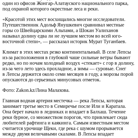
один из офисов Жонгар-Алатауского национального парка,
под охраной которого окрестные леса и реки.
«Красотой этих мест восхищались многие исследователи.
Путешественник Адольф Янушкевич сравнивал местные
горы со Швейцарскими Альпами, а Шокан Уалиханов
называл долину едва ли не лучшим местом во всей юго-
восточной степи», — рассказал историк Мурат Туганбаев.
Климат в этих местах резко континентальный. В селе Лепсы
из-за расположения в глубокой чаше сильные ветры бывают
редко, но по ночам холодный воздух «стекает» с гор в долину,
из-за чего лето здесь прохладное, а зимы — суровые. Снег
в Лепсы держится около семи месяцев в году, а морозы порой
опускаются до серьезных минусовых отметок.
Фото: Zakon.kz/Лина Малахова.
Главная водная артерия местечка — река Лепсы, которая
занимает третье место в Семиречье после Или и Каратала.
Она берет начало в ледниках и впадает в Балхаш. Течение
реки бурное, со множеством порогов, что привлекает сюда
любителей рафтинга и каякинга. Самым известным местом
считается урочище Щеки, где река с шумом прорывается
между двумя величавыми скалами. В Лепсы впадает