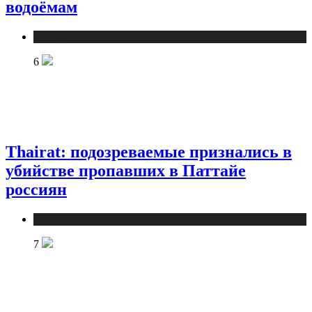
водоёмам
Туризм
6
Thairat: подозреваемые признались в
убийстве пропавших в Паттайе
россиян
Туризм
7