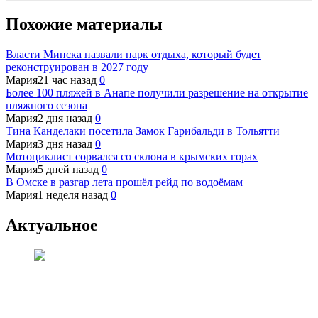
Похожие материалы
Власти Минска назвали парк отдыха, который будет
реконструирован в 2027 году
Мария
21 час назад
0
Более 100 пляжей в Анапе получили разрешение на открытие
пляжного сезона
Мария
2 дня назад
0
Тина Канделаки посетила Замок Гарибальди в Тольятти
Мария
3 дня назад
0
Мотоциклист сорвался со склона в крымских горах
Мария
5 дней назад
0
В Омске в разгар лета прошёл рейд по водоёмам
Мария
1 неделя назад
0
Актуальное