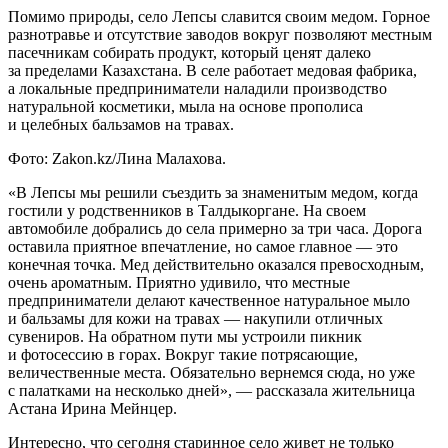
Помимо природы, село Лепсы славится своим медом. Горное
разнотравье и отсутствие заводов вокруг позволяют местным
пасечникам собирать продукт, который ценят далеко
за пределами Казахстана. В селе работает медовая фабрика,
а локальные предприниматели наладили производство
натуральной косметики, мыла на основе прополиса
и целебных бальзамов на травах.
Фото: Zakon.kz/Лина Малахова.
«В Лепсы мы решили съездить за знаменитым медом, когда
гостили у родственников в Талдыкоргане. На своем
автомобиле добрались до села примерно за три часа. Дорога
оставила приятное впечатление, но самое главное — это
конечная точка. Мед действительно оказался превосходным,
очень ароматным. Приятно удивило, что местные
предприниматели делают качественное натуральное мыло
и бальзамы для кожи на травах — накупили отличных
сувениров. На обратном пути мы устроили пикник
и фотосессию в горах. Вокруг такие потрясающие,
величественные места. Обязательно вернемся сюда, но уже
с палатками на несколько дней», — рассказала жительница
Астана Ирина Мейнцер.
Интересно, что сегодня старинное село живет не только