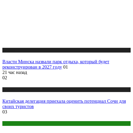
Туризм
Власти Минска назвали парк отдыха, который будет
реконструирован в 2027 году
01
21 час назад
02
Туризм
Китайская делегация приехала оценить потенциал Сочи для
своих туристов
03
Парки страны