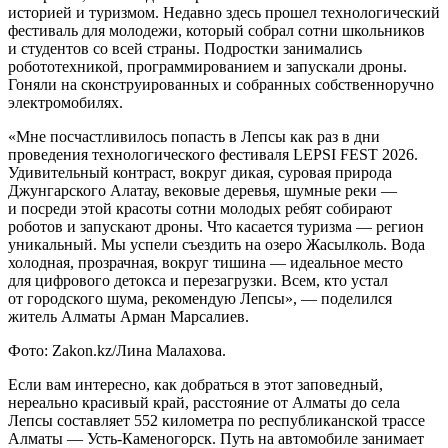
историей и туризмом. Недавно здесь прошел технологический
фестиваль для молодежи, который собрал сотни школьников
и студентов со всей страны. Подростки занимались
робототехникой, программированием и запускали дроны.
Гоняли на сконструированных и собранных собственноручно
электромобилях.
«Мне посчастливилось попасть в Лепсы как раз в дни
проведения технологического фестиваля LEPSI FEST 2026.
Удивительный контраст, вокруг дикая, суровая природа
Джунгарского Алатау, вековые деревья, шумные реки —
и посреди этой красоты сотни молодых ребят собирают
роботов и запускают дроны. Что касается туризма — регион
уникальный. Мы успели съездить на озеро Жасылколь. Вода
холодная, прозрачная, вокруг тишина — идеальное место
для цифрового детокса и перезагрузки. Всем, кто устал
от городского шума, рекомендую Лепсы», — поделился
житель Алматы Арман Марсалиев.
Фото: Zakon.kz/Лина Малахова.
Если вам интересно, как добраться в этот заповедный,
нереально красивый край, расстояние от Алматы до села
Лепсы составляет 552 километра по республиканской трассе
Алматы — Усть-Каменогорск. Путь на автомобиле занимает