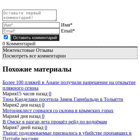
Имя*
Email*
0
Комментарий
Межтекстовые Отзывы
Посмотреть все комментарии
Похожие материалы
Более 100 пляжей в Анапе получили разрешение на открытие
пляжного сезона
Мария
15 часов назад
0
Тина Канделаки посетила Замок Гарибальди в Тольятти
Мария
2 дня назад
0
Мотоциклист сорвался со склона в крымских горах
Мария
4 дня назад
0
В Омске в разгар лета прошёл рейд по водоёмам
Мария
7 дней назад
0
Thairat: подозреваемые признались в убийстве пропавших в
Паттайе россиян