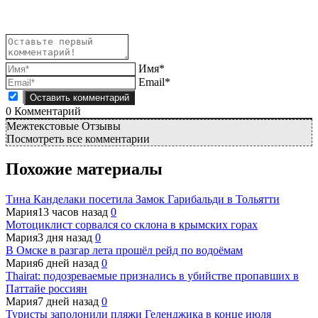
Имя*
Email*
0
Комментарий
Межтекстовые Отзывы
Посмотреть все комментарии
Похожие материалы
Тина Канделаки посетила Замок Гарибальди в Тольятти
Мария
13 часов назад
0
Мотоциклист сорвался со склона в крымских горах
Мария
3 дня назад
0
В Омске в разгар лета прошёл рейд по водоёмам
Мария
6 дней назад
0
Thairat: подозреваемые признались в убийстве пропавших в
Паттайе россиян
Мария
7 дней назад
0
Туристы заполонили пляжи Геленджика в конце июля