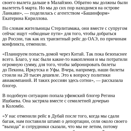
своего вылета дальше в Малайзию. Обратно мы должны были
вылететь 6 марта. Но мы до сих пор находимся на острове
Ланкави», — поделилась с агентством «Башинформ»
Екатерина Кириллова.
По словам жительницы Стерлитамака, они вместе с супругом
сейчас ищут «обходные пути» для того, чтобы добраться
до России, так как их транзитный рейс до ОАЭ, по причинам
конфликта, отменили.
«Планируем попасть домой через Китай. Так пока безопаснее
всего. Благо, у нас были какие-то накопления и мы потратили
огромную сумму, для того, чтобы забронировать билеты
до Пекина, Иркутска и Уфы. Вчера, например, наши билеты
стоили на 20 тысяч дешевле. Это к вопросу политики
авиакомпаний. И таких россиян здесь сотни», — рассказала
блогер.
В подобную ситуацию попала уфимский блогер Регина
Ишбаева. Она застряла вместе с семилетней дочерью
в Коломбо.
«У нас отменили рейс в Дубай после того, когда мы сдали
багаж, нам поставили штамп о депортации, сели около своего
“выхода” и сотрудники сказали, что мы не летим, потому