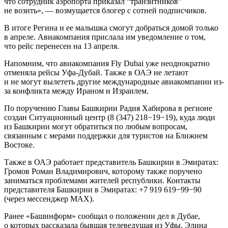
что сотрудник аэропорта приказал “транзитников”
не возить», — возмущается блогер с сотней подписчиков.
В итоге Регина и ее малышка смогут добраться домой только
в апреле. Авиакомпания прислала им уведомление о том,
что рейс перенесен на 13 апреля.
Напомним, что авиакомпания Fly Dubai уже неоднократно
отменяла рейсы Уфа-Дубай. Также в ОАЭ не летают
и не могут вылететь другие международные авиакомпании из-
за конфликта между Ираном и Израилем.
По поручению Главы Башкирии Радия Хабирова в регионе
создан Ситуационный центр (8 (347) 218−19−19), куда люди
из Башкирии могут обратиться по любым вопросам,
связанным с мерами поддержки для туристов на Ближнем
Востоке.
Также в ОАЭ работает представитель Башкирии в Эмиратах:
Громов Роман Владимирович, которому также поручено
заниматься проблемами жителей республики. Контакты
представителя Башкирии в Эмиратах: +7 919 619−99−90
(через мессенджер MAX).
Ранее «Башинформ» сообщал о положении дел в Дубае,
о которых рассказала бывшая телеведущая из Уфы. Элина