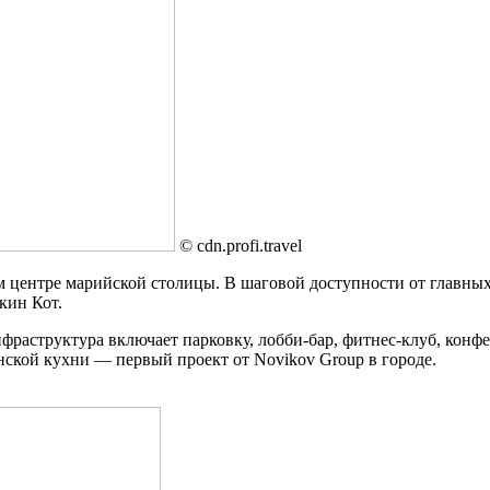
© cdn.profi.travel
м центре марийской столицы. В шаговой доступности от главны
кин Кот.
раструктура включает парковку, лобби-бар, фитнес-клуб, конфе
янской кухни — первый проект от Novikov Group в городе.