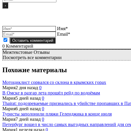
Имя*
Email*
0
Комментарий
Межтекстовые Отзывы
Посмотреть все комментарии
Похожие материалы
Мотоциклист сорвался со склона в крымских горах
Мария
2 дня назад
0
В Омске в разгар лета прошёл рейд по водоёмам
Мария
5 дней назад
0
Thairat: подозреваемые признались в убийстве пропавших в Па
Мария
6 дней назад
0
Туристы заполонили пляжи Геленджика в конце июля
Мария
7 дней назад
0
Петербург вошел в число самых выгодных направлений для сем
Мария
1 неделя назад
0